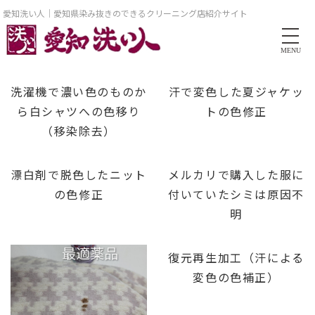
愛知洗い人｜愛知県染み抜きのできるクリーニング店紹介サイト
MENU
洗濯機で濃い色のものか
汗で変色した夏ジャケッ
ら白シャツへの色移り
トの色修正
（移染除去）
漂白剤で脱色したニット
メルカリで購入した服に
の色修正
付いていたシミは原因不
明
復元再生加工（汗による
変色の色補正）