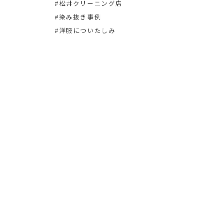
#松井クリーニング店
#染み
#染み抜き事例
#洋服についたしみ