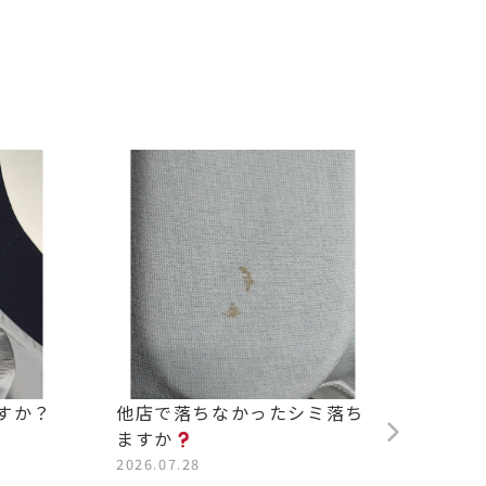
すか？
他店で落ちなかったシミ落ち
背中の
ますか
2026.0
2026.07.28
#松沢