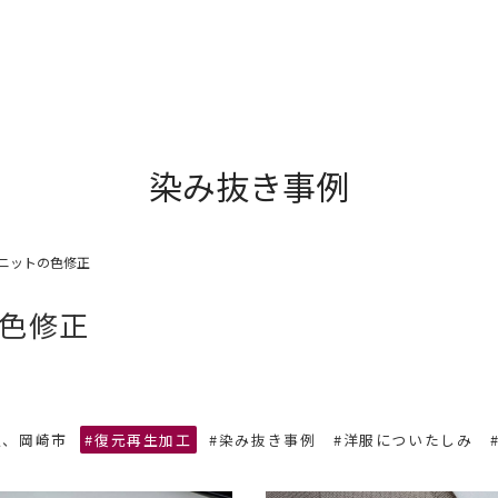
染み抜き事例
ニットの色修正
色修正
人、岡崎市
#復元再生加工
#染み抜き事例
#洋服についたしみ