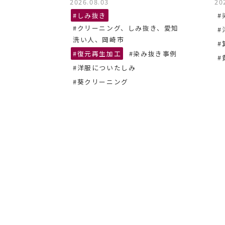
2026.08.03
20
抜き、あま
#しみ抜き
#
#クリーニング、しみ抜き、愛知
#
ーニング
洗い人、岡崎市
#
#復元再生加工
#染み抜き事例
#
#洋服についたしみ
#葵クリーニング