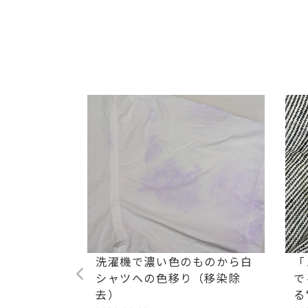
ストレッチ
洗濯機で濃い色のものから白
「
油汚れ染み
シャツへの色移り（移染除
で
去）
る