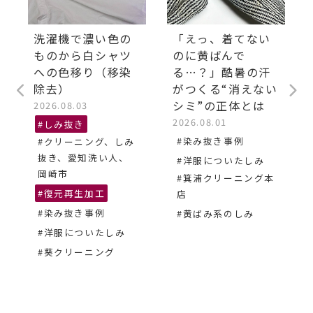
洗濯機で濃い色の
「えっ、着てない
ものから白シャツ
のに黄ばんで
への色移り（移染
る…？」酷暑の汗
除去）
がつくる“消えない
シミ”の正体とは
2026.08.03
2026.08.01
#しみ抜き
#染み抜き事例
#クリーニング、しみ
抜き、愛知洗い人、
#洋服についたしみ
岡崎市
#箕浦クリーニング本
#復元再生加工
店
#染み抜き事例
#黄ばみ系のしみ
#洋服についたしみ
#葵クリーニング