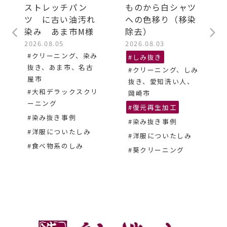
ストレッチパン
ものから白シャツ
ツ に古い油汚れ
への色移り（移染
染み あま市M様
除去）
2026.08.05
2026.08.03
#クリーニング、染み
#しみ抜き
抜き、あま市、名古
#クリーニング、しみ
屋市
抜き、愛知洗い人、
#大和デラックスクリ
岡崎市
ーニング
#復元再生加工
#染み抜き事例
#染み抜き事例
#洋服についたしみ
#洋服についたしみ
#食べ物系のしみ
#葵クリーニング