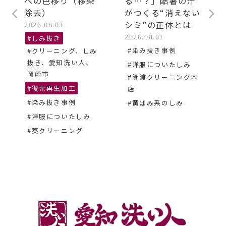
への色移り（移染
る…？」酷暑の汗
除去）
がつくる“消えない
シミ”の正体とは
2026.08.03
2026.08.01
#しみ抜き
#染み抜き事例
#クリーニング、しみ
抜き、愛知洗い人、
#洋服についたしみ
岡崎市
#箕浦クリーニング本
#復元再生加工
店
#染み抜き事例
#黄ばみ系のしみ
#洋服についたしみ
#葵クリーニング