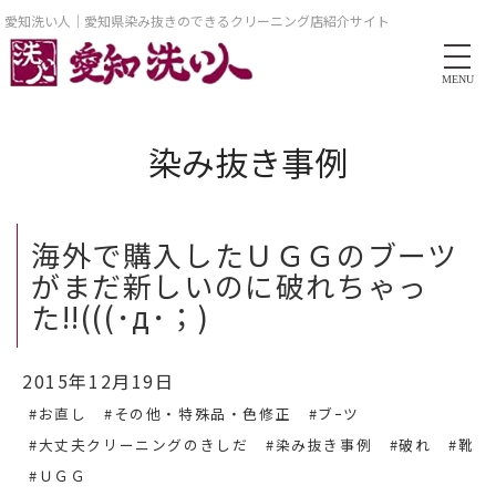
愛知洗い人｜愛知県染み抜きのできるクリーニング店紹介サイト
MENU
染み抜き事例
海外で購入したＵＧＧのブーツ
がまだ新しいのに破れちゃっ
た!!(((･д･；)
2015年12月19日
#お直し
#その他・特殊品・色修正
#ブｰツ
#大丈夫クリーニングのきしだ
#染み抜き事例
#破れ
#靴
#ＵＧＧ