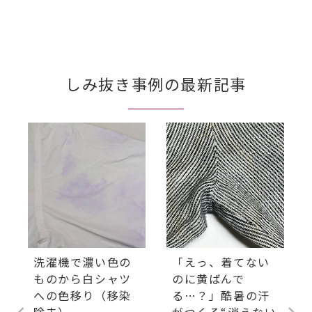
しみ抜き事例の最新記事
洗濯機で濃い色の
「えっ、着てない
ものから白シャツ
のに黄ばんで
への色移り（移染
る…？」酷暑の汗
除去）
がつくる“消えない