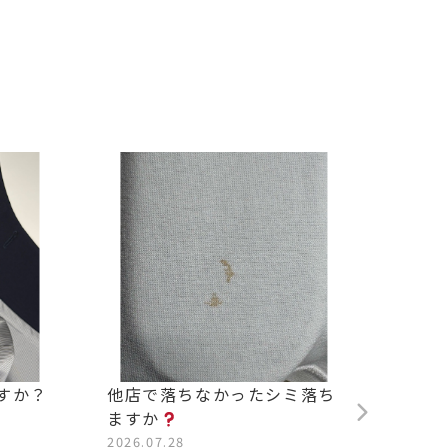
すか？
他店で落ちなかったシミ落ち
背中の
ますか
2026.0
2026.07.28
#松沢