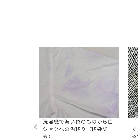
ストレッチ
洗濯機で濃い色のものから白
「
油汚れ染み
シャツへの色移り（移染除
で
去）
る