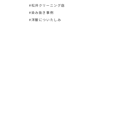
#松井クリーニング店
#染み
#染み抜き事例
#洋服についたしみ