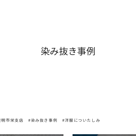
染み抜き事例
豊明市栄支店
#染み抜き事例
#洋服についたしみ