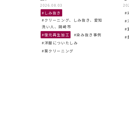
2026.08.03
20
抜き、あま
#しみ抜き
#
#クリーニング、しみ抜き、愛知
#
ーニング
洗い人、岡崎市
#
#復元再生加工
#染み抜き事例
#
#洋服についたしみ
#葵クリーニング