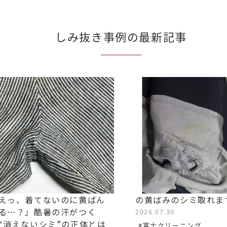
しみ抜き事例の最新記事
えっ、着てないのに黄ばん
の黄ばみのシミ取れま
る…？」酷暑の汗がつく
2026.07.30
“消えないシミ”の正体とは
#富士クリーニング