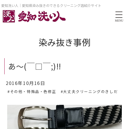
愛知洗い人｜愛知県染み抜きのできるクリーニング店紹介サイト
MENU
染み抜き事例
あ～(￣□￣;)!!
2016年10月16日
#その他・特殊品・色修正
#大丈夫クリーニングのきしだ