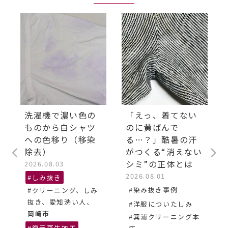
洗濯機で濃い色の
「えっ、着てない
ものから白シャツ
のに黄ばんで
への色移り（移染
る…？」酷暑の汗
除去）
がつくる“消えない
シミ”の正体とは
2026.08.03
2026.08.01
#しみ抜き
#染み抜き事例
#クリーニング、しみ
抜き、愛知洗い人、
#洋服についたしみ
岡崎市
#箕浦クリーニング本
#復元再生加工