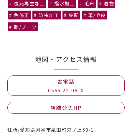
# 復元再生加工
# 撥水加工
# 毛布
# 着物
# 色修正
# 防虫加工
# 集配
# 革/毛皮
# 靴/ブーツ
地図・アクセス情報
お電話
0566-22-0610
店舗公式HP
住所/愛知県刈谷市泉田町欠ノ上50-1