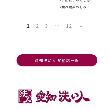
#洋服についたしみ
#食べ物系のしみ
1
2
3
…
12
»
愛知洗い人 加盟店一覧