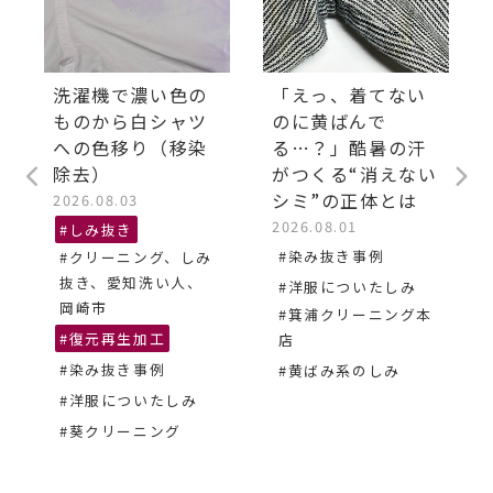
洗濯機で濃い色の
「えっ、着てない
ものから白シャツ
のに黄ばんで
への色移り（移染
る…？」酷暑の汗
除去）
がつくる“消えない
シミ”の正体とは
2026.08.03
2026.08.01
#しみ抜き
#染み抜き事例
#クリーニング、しみ
抜き、愛知洗い人、
#洋服についたしみ
岡崎市
#箕浦クリーニング本
#復元再生加工
店
#染み抜き事例
#黄ばみ系のしみ
#洋服についたしみ
#葵クリーニング