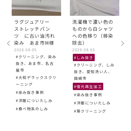
ラグジュアリー
洗濯機で濃い色の
ストレッチパン
ものから白シャツ
ツ に古い油汚れ
への色移り（移染
染み あま市M様
除去）
2026.08.05
2026.08.03
#クリーニング、染み
#しみ抜き
抜き、あま市、名古
#クリーニング、しみ
屋市
抜き、愛知洗い人、
#大和デラックスクリ
岡崎市
ーニング
#復元再生加工
#染み抜き事例
#染み抜き事例
#洋服についたしみ
#洋服についたしみ
#食べ物系のしみ
#葵クリーニング