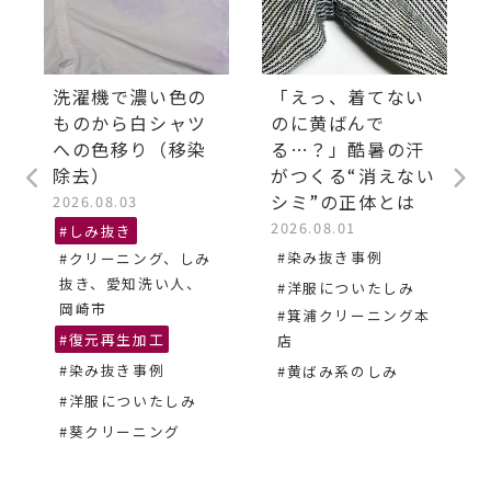
洗濯機で濃い色の
「えっ、着てない
ものから白シャツ
のに黄ばんで
への色移り（移染
る…？」酷暑の汗
除去）
がつくる“消えない
シミ”の正体とは
2026.08.03
2026.08.01
#しみ抜き
#染み抜き事例
#クリーニング、しみ
抜き、愛知洗い人、
#洋服についたしみ
岡崎市
#箕浦クリーニング本
#復元再生加工
店
#染み抜き事例
#黄ばみ系のしみ
#洋服についたしみ
#葵クリーニング