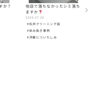
すか？
他店で落ちなかったシミ落ち
背中の
ますか
2026.0
2026.07.28
#松沢
#松井クリーニング店
#染み
#染み抜き事例
#洋服についたしみ