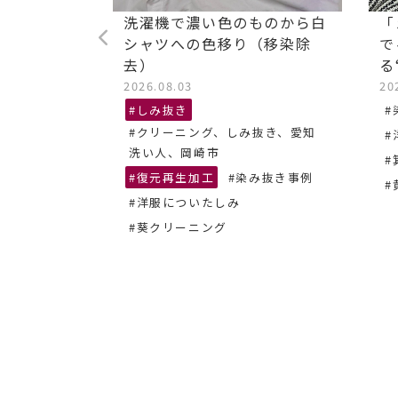
ストレッチ
洗濯機で濃い色のものから白
「
油汚れ染み
シャツへの色移り（移染除
で
去）
る
2026.08.03
20
抜き、あま
#しみ抜き
#
#クリーニング、しみ抜き、愛知
#
ーニング
洗い人、岡崎市
#
#復元再生加工
#染み抜き事例
#
#洋服についたしみ
#葵クリーニング