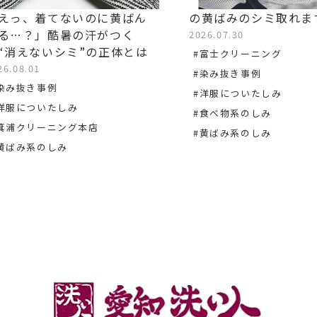
えっ、着てないのに黄ばん
の黄ばみのシミ取れま
る…？」酷暑の汗がつく
2026.07.30
“消えないシミ”の正体とは
#富士クリーニング
26.08.01
#染み抜き事例
染み抜き事例
#洋服についたしみ
洋服についたしみ
#食べ物系のしみ
箕浦クリーニング本店
#黄ばみ系のしみ
黄ばみ系のしみ