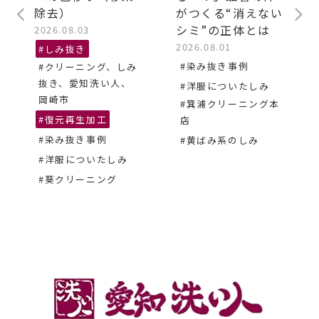
除去）
がつくる“消えない
シミ”の正体とは
2026.08.03
2026.08.01
#しみ抜き
#染み抜き事例
#クリーニング、しみ
抜き、愛知洗い人、
#洋服についたしみ
岡崎市
#箕浦クリーニング本
#復元再生加工
店
#染み抜き事例
#黄ばみ系のしみ
#洋服についたしみ
#葵クリーニング