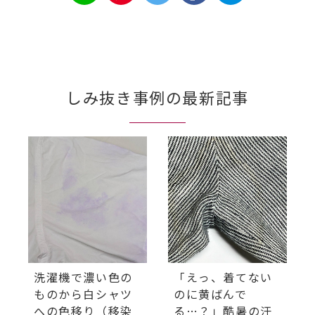
しみ抜き事例の最新記事
洗濯機で濃い色の
「えっ、着てない
ものから白シャツ
のに黄ばんで
への色移り（移染
る…？」酷暑の汗