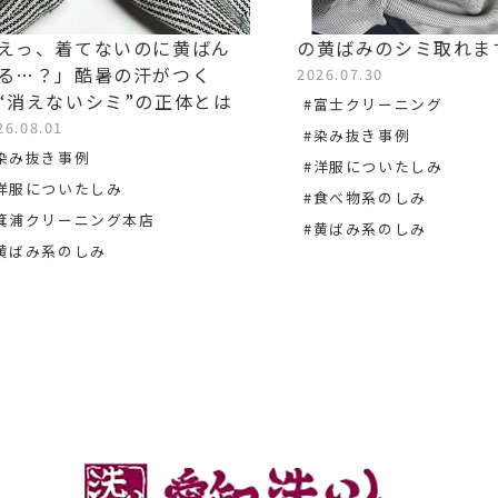
えっ、着てないのに黄ばん
の黄ばみのシミ取れま
る…？」酷暑の汗がつく
2026.07.30
“消えないシミ”の正体とは
#富士クリーニング
26.08.01
#染み抜き事例
染み抜き事例
#洋服についたしみ
洋服についたしみ
#食べ物系のしみ
箕浦クリーニング本店
#黄ばみ系のしみ
黄ばみ系のしみ