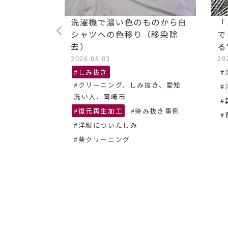
ストレッチ
洗濯機で濃い色のものから白
「
油汚れ染み
シャツへの色移り（移染除
で
去）
る
2026.08.03
20
抜き、あま
#しみ抜き
#
#クリーニング、しみ抜き、愛知
#
ーニング
洗い人、岡崎市
#
#復元再生加工
#染み抜き事例
#
#洋服についたしみ
#葵クリーニング