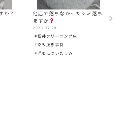
すか？
他店で落ちなかったシミ落ち
背中の
ますか
2026.0
2026.07.28
#松沢
#松井クリーニング店
#染み
#染み抜き事例
#洋服についたしみ