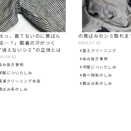
えっ、着てないのに黄ばん
の黄ばみのシミ取れま
る…？」酷暑の汗がつく
2026.07.30
“消えないシミ”の正体とは
#富士クリーニング
26.08.01
#染み抜き事例
染み抜き事例
#洋服についたしみ
洋服についたしみ
#食べ物系のしみ
箕浦クリーニング本店
#黄ばみ系のしみ
黄ばみ系のしみ