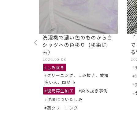
ストレッチ
洗濯機で濃い色のものから白
「
油汚れ染み
シャツへの色移り（移染除
で
去）
る
2026.08.03
20
抜き、あま
#しみ抜き
#
#クリーニング、しみ抜き、愛知
#
ーニング
洗い人、岡崎市
#
#復元再生加工
#染み抜き事例
#
#洋服についたしみ
#葵クリーニング