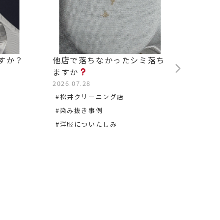
すか？
他店で落ちなかったシミ落ち
背中の
ますか
2026.0
2026.07.28
#松沢
#松井クリーニング店
#染み
#染み抜き事例
#洋服についたしみ