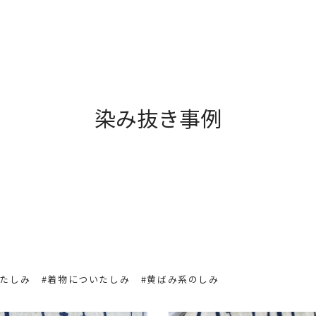
染み抜き事例
いたしみ
#着物についたしみ
#黄ばみ系のしみ