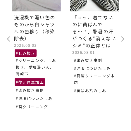
洗濯機で濃い色の
「えっ、着てない
ものから白シャツ
のに黄ばんで
への色移り（移染
る…？」酷暑の汗
除去）
がつくる“消えない
シミ”の正体とは
2026.08.03
2026.08.01
#しみ抜き
#染み抜き事例
#クリーニング、しみ
抜き、愛知洗い人、
#洋服についたしみ
岡崎市
#箕浦クリーニング本
#復元再生加工
店
#染み抜き事例
#黄ばみ系のしみ
#洋服についたしみ
#葵クリーニング