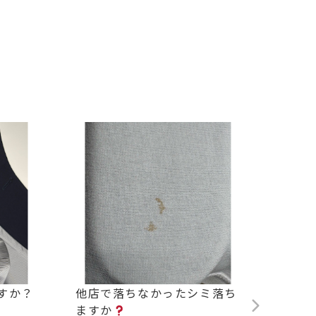
すか？
他店で落ちなかったシミ落ち
背中の
ますか
2026.0