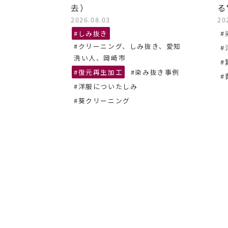
去）
る
2026.08.03
20
抜き、あま
#しみ抜き
#
#クリーニング、しみ抜き、愛知
#
ーニング
洗い人、岡崎市
#
#復元再生加工
#染み抜き事例
#
#洋服についたしみ
#葵クリーニング