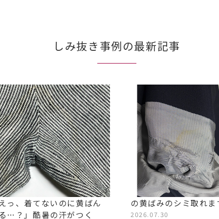
しみ抜き事例の最新記事
えっ、着てないのに黄ばん
の黄ばみのシミ取れま
る…？」酷暑の汗がつく
2026.07.30