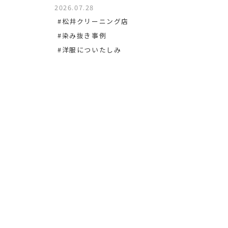
2026.07.28
#松沢
#松井クリーニング店
#染み
#染み抜き事例
#洋服についたしみ