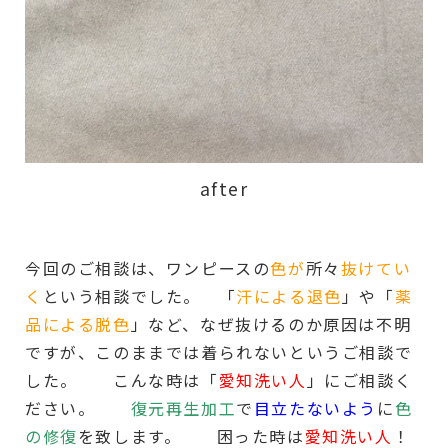
after
今回のご相談は、ワンピースの
色が
所々
抜けてい
く
という相談でした。 「
汗による退色
」や「
薬
品による脱色
」など、なぜ抜けるのか原因は不明
ですが、このままでは着られないというご相談で
した。 こんな時は「
愛知洗い人
」にご相談く
ださい。
復元再生加工
で
目立たないよう
に
色
の修復
を致します。 困った時は
愛知洗い人
！