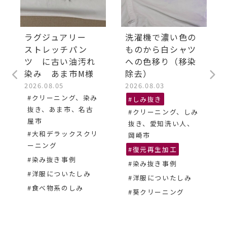
ラグジュアリー
洗濯機で濃い色の
ストレッチパン
ものから白シャツ
ツ に古い油汚れ
への色移り（移染
染み あま市M様
除去）
2026.08.05
2026.08.03
#クリーニング、染み
#しみ抜き
抜き、あま市、名古
#クリーニング、しみ
屋市
抜き、愛知洗い人、
#大和デラックスクリ
岡崎市
ーニング
#復元再生加工
#染み抜き事例
#染み抜き事例
#洋服についたしみ
#洋服についたしみ
#食べ物系のしみ
#葵クリーニング