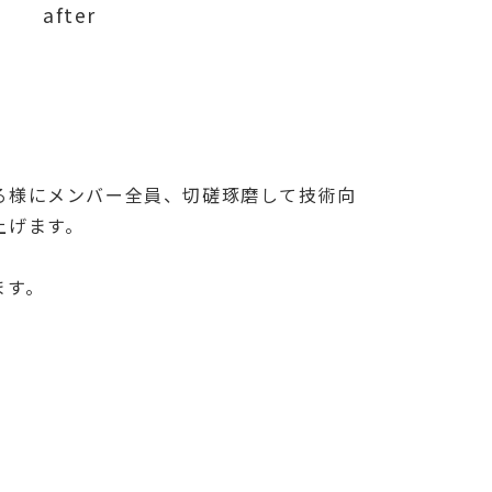
after
る様にメンバー全員、切磋琢磨して技術向
上げます。
ます。