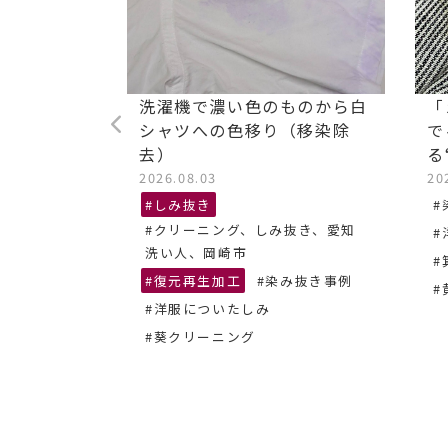
ストレッチ
洗濯機で濃い色のものから白
「
油汚れ染み
シャツへの色移り（移染除
で
去）
る
2026.08.03
20
抜き、あま
#しみ抜き
#
#クリーニング、しみ抜き、愛知
#
ーニング
洗い人、岡崎市
#
#復元再生加工
#染み抜き事例
#
#洋服についたしみ
#葵クリーニング