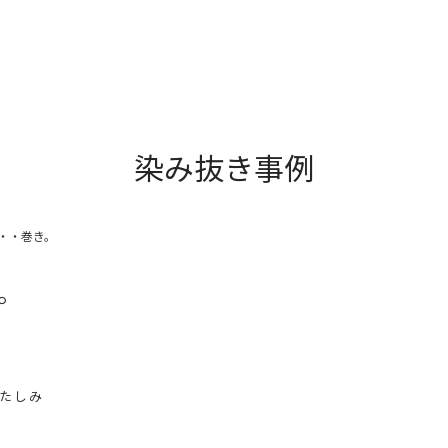
染み抜き事例
・・巻き。
。
いたしみ