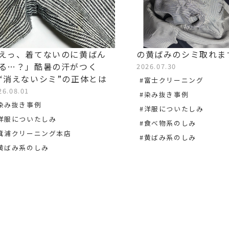
えっ、着てないのに黄ばん
の黄ばみのシミ取れま
る…？」酷暑の汗がつく
2026.07.30
“消えないシミ”の正体とは
#富士クリーニング
26.08.01
#染み抜き事例
染み抜き事例
#洋服についたしみ
洋服についたしみ
#食べ物系のしみ
箕浦クリーニング本店
#黄ばみ系のしみ
黄ばみ系のしみ