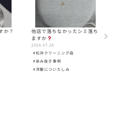
すか？
他店で落ちなかったシミ落ち
背中の
ますか
2026.0
2026.07.28
#松沢
#松井クリーニング店
#染み
#染み抜き事例
#洋服についたしみ