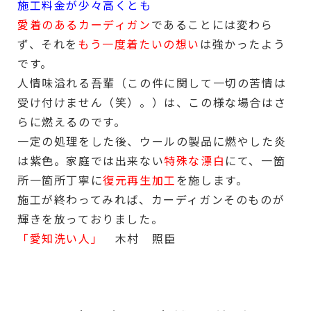
施工料金が少々高くとも
愛着のあるカーディガン
であることには変わら
ず、それを
もう一度着たいの想い
は強かったよう
です。
人情味溢れる吾輩（この件に関して一切の苦情は
受け付けません（笑）。）は、この様な場合はさ
らに燃えるのです。
一定の処理をした後、ウールの製品に燃やした炎
は紫色。家庭では出来ない
特殊な漂白
にて、一箇
所一箇所丁寧に
復元再生加工
を施します。
施工が終わってみれば、カーディガンそのものが
輝きを放っておりました。
「愛知洗い人」
木村 照臣