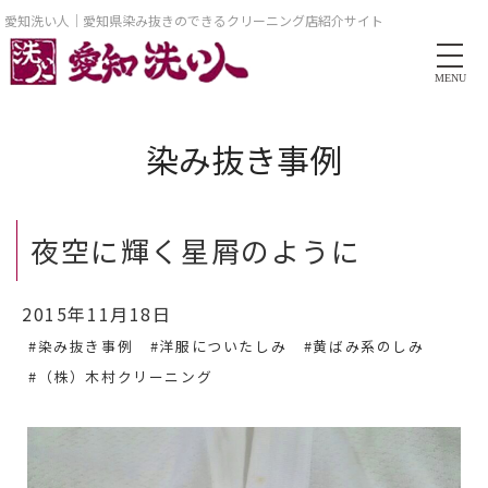
愛知洗い人｜愛知県染み抜きのできるクリーニング店紹介サイト
MENU
染み抜き事例
夜空に輝く星屑のように
2015年11月18日
#染み抜き事例
#洋服についたしみ
#黄ばみ系のしみ
#（株）木村クリーニング