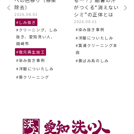
への色移り（移染
る…？」酷暑の汗
除去）
がつくる“消えない
シミ”の正体とは
2026.08.03
2026.08.01
#しみ抜き
#染み抜き事例
#クリーニング、しみ
抜き、愛知洗い人、
#洋服についたしみ
岡崎市
#箕浦クリーニング本
#復元再生加工
店
#染み抜き事例
#黄ばみ系のしみ
#洋服についたしみ
#葵クリーニング