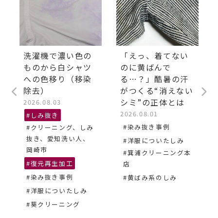
洗濯機で濃い色の
「えっ、着てない
ものから白シャツ
のに黄ばんで
への色移り（移染
る…？」酷暑の汗
除去）
がつくる“消えない
シミ”の正体とは
2026.08.03
2026.08.01
#しみ抜き
#染み抜き事例
#クリーニング、しみ
抜き、愛知洗い人、
#洋服についたしみ
岡崎市
#箕浦クリーニング本
#復元再生加工
店
#染み抜き事例
#黄ばみ系のしみ
#洋服についたしみ
#葵クリーニング