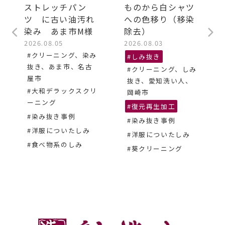
ストレッチパン
ものから白シャツ
ツ に古い油汚れ
への色移り（移染
染み あま市M様
除去）
2026.08.05
2026.08.03
#クリーニング、染み
#しみ抜き
抜き、あま市、名古
#クリーニング、しみ
屋市
抜き、愛知洗い人、
#大和デラックスクリ
岡崎市
ーニング
#復元再生加工
#染み抜き事例
#染み抜き事例
#洋服についたしみ
#洋服についたしみ
#食べ物系のしみ
#葵クリーニング