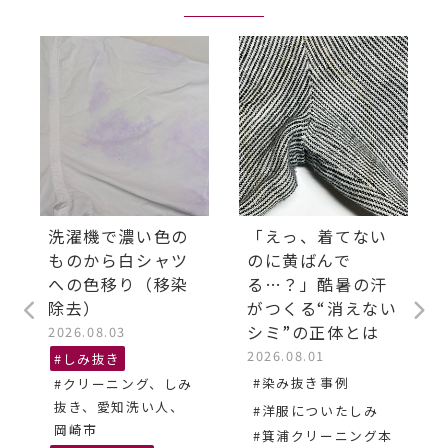
洗濯機で濃い色の
「えっ、着てない
ものから白シャツ
のに黄ばんで
への色移り（移染
る…？」酷暑の汗
除去）
がつくる“消えない
シミ”の正体とは
2026.08.03
2026.08.01
#しみ抜き
#染み抜き事例
#クリーニング、しみ
抜き、愛知洗い人、
#洋服についたしみ
岡崎市
#箕浦クリーニング本