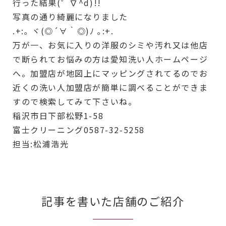
行った結果(゜∇^d)!!
写真の通り綺麗になりました
.+:｡ ヾ(◎´∀｀◎)ﾉ ｡:+.
万が一、お気に入りの洋服のシミや汚れ又は他店
で断られてお悩みの方は愛知洗い人ホームページ
へ。
加盟店が地図上にマッピングされてるのでお
近くの洗い人加盟店が簡単に調べることができま
すので検索してみて下さいね。
稲沢市日下部松野1-58
富士クリーニング0587-32-5258
担当:松浦浩光
記事を書いた店舗のご紹介