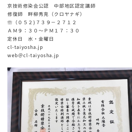
京技術修染会公認 中部地区認定講師
修復師 畔柳秀克（クロヤナギ）
☏（０５２)７３９－２７１２
ＡＭ９：３０～ＰＭ１７：３０
定休日 水・金曜日
cl-taiyosha.jp
web＠cl-taiyosha.jp