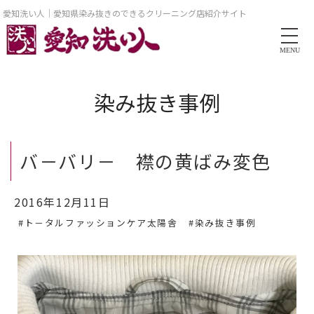
愛知洗い人｜愛知県染み抜きのできるクリーニング店紹介サイト
MENU
染み抜き事例
バ－バリ－ 襟の黄ばみ変色
2016年12月11日
#ト－タルファッションケア太陽舎
#染み抜き事例