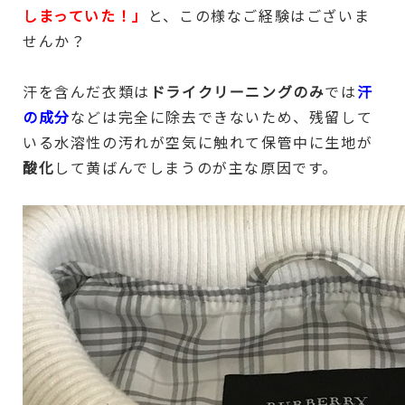
しまっていた！」
と、この様なご経験はございま
せんか？
汗を含んだ衣類は
ドライクリーニングのみ
では
汗
の成分
などは完全に除去できないため、残留して
いる水溶性の汚れが空気に触れて保管中に生地が
酸化
して黄ばんでしまうのが主な原因です。