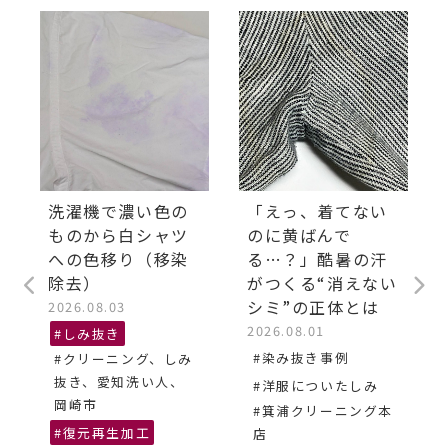
洗濯機で濃い色の
「えっ、着てない
ものから白シャツ
のに黄ばんで
への色移り（移染
る…？」酷暑の汗
除去）
がつくる“消えない
シミ”の正体とは
2026.08.03
2026.08.01
#しみ抜き
#染み抜き事例
#クリーニング、しみ
抜き、愛知洗い人、
#洋服についたしみ
岡崎市
#箕浦クリーニング本
#復元再生加工
店