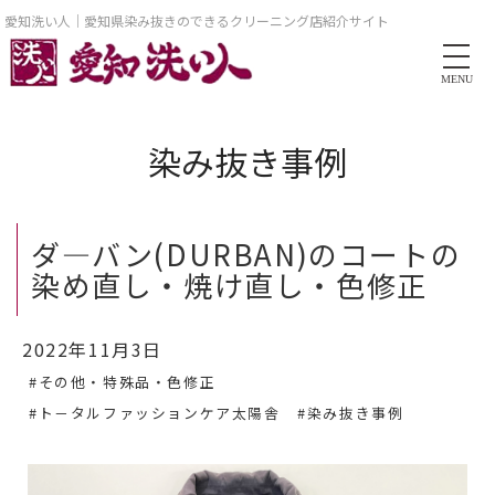
愛知洗い人｜愛知県染み抜きのできるクリーニング店紹介サイト
MENU
染み抜き事例
ダ―バン(DURBAN)のコートの
染め直し・焼け直し・色修正
2022年11月3日
#その他・特殊品・色修正
#ト－タルファッションケア太陽舎
#染み抜き事例