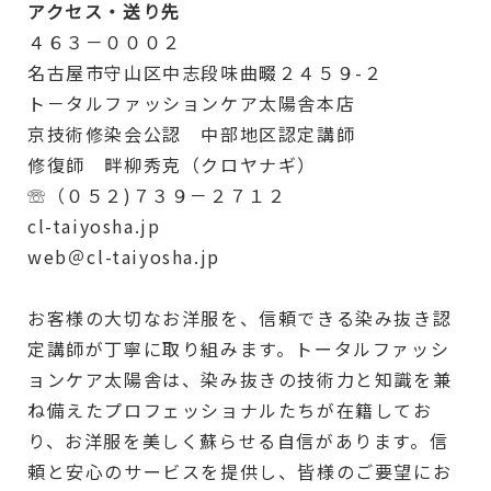
アクセス・送り先
４６３－０００２
名古屋市守山区中志段味曲畷２４５９-２
ト－タルファッションケア太陽舎本店
京技術修染会公認 中部地区認定講師
修復師 畔柳秀克（クロヤナギ）
☏（０５２)７３９－２７１２
cl-taiyosha.jp
web＠cl-taiyosha.jp
お客様の大切なお洋服を、信頼できる染み抜き認
定講師が丁寧に取り組みます。トータルファッシ
ョンケア太陽舎は、染み抜きの技術力と知識を兼
ね備えたプロフェッショナルたちが在籍してお
り、お洋服を美しく蘇らせる自信があります。信
頼と安心のサービスを提供し、皆様のご要望にお