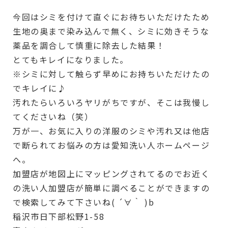
️
今回はシミを付けて直ぐにお待ちいただけたため
生地の奥まで染み込んで無く、シミに効きそうな
薬品を調合して慎重に除去した結果！
とてもキレイになりました。
※シミに対して触らず早めにお持ちいただけたの
でキレイに♪
汚れたらいろいろヤリがちですが、そこは我慢し
てくださいね（笑）
万が一、お気に入りの洋服のシミや汚れ又は他店
で断られてお悩みの方は愛知洗い人ホームページ
へ。
加盟店が地図上にマッピングされてるのでお近く
の洗い人加盟店が簡単に調べることができますの
で検索してみて下さいね( ´∀｀ )b
稲沢市日下部松野1-58