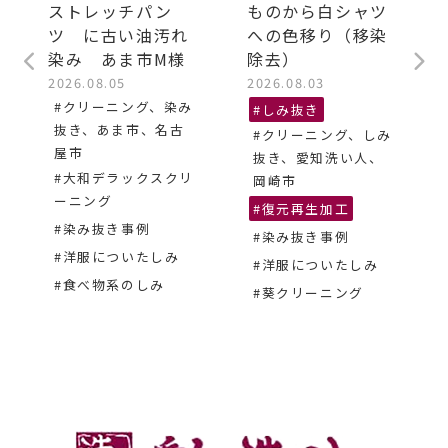
ストレッチパン
ものから白シャツ
ツ に古い油汚れ
への色移り（移染
染み あま市M様
除去）
2026.08.05
2026.08.03
#クリーニング、染み
#しみ抜き
抜き、あま市、名古
#クリーニング、しみ
屋市
抜き、愛知洗い人、
#大和デラックスクリ
岡崎市
ーニング
#復元再生加工
#染み抜き事例
#染み抜き事例
#洋服についたしみ
#洋服についたしみ
#食べ物系のしみ
#葵クリーニング