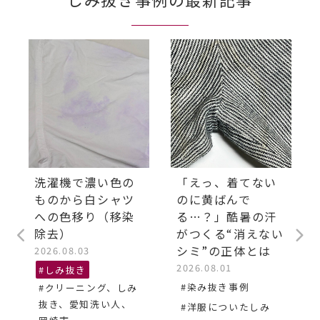
洗濯機で濃い色の
「えっ、着てない
ものから白シャツ
のに黄ばんで
への色移り（移染
る…？」酷暑の汗
除去）
がつくる“消えない
シミ”の正体とは
2026.08.03
2026.08.01
#しみ抜き
#染み抜き事例
#クリーニング、しみ
抜き、愛知洗い人、
#洋服についたしみ