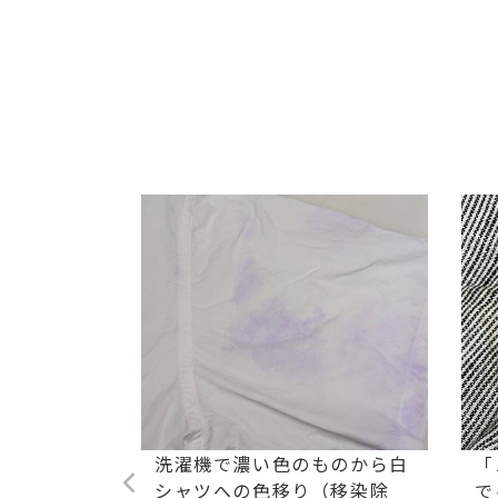
ストレッチ
洗濯機で濃い色のものから白
「
油汚れ染み
シャツへの色移り（移染除
で