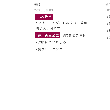
去）
る
2026.08.03
20
抜き、あま
#しみ抜き
#
#クリーニング、しみ抜き、愛知
#
ーニング
洗い人、岡崎市
#
#復元再生加工
#染み抜き事例
#
#洋服についたしみ
#葵クリーニング