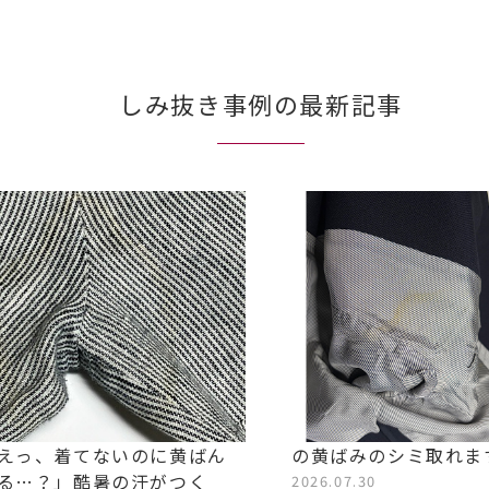
しみ抜き事例の最新記事
えっ、着てないのに黄ばん
の黄ばみのシミ取れま
る…？」酷暑の汗がつく
2026.07.30