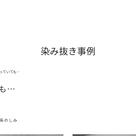
染み抜き事例
っていても…
も…
み系のしみ