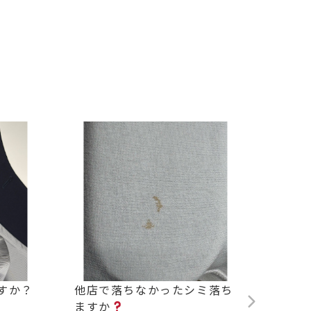
すか？
他店で落ちなかったシミ落ち
背中の
ますか
2026.0