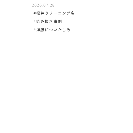
2026.07.28
#松沢
#松井クリーニング店
#染み
#染み抜き事例
#洋服についたしみ