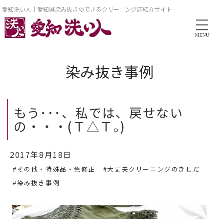
愛知洗い人｜愛知県染み抜きのできるクリーニング店紹介サイト
MENU
染み抜き事例
もう･･･、私では、戻せない
の・・・(Ｔ△Ｔ｡)
2017年8月18日
#その他・特殊品・色修正
#大丈夫クリーニングのきしだ
#染み抜き事例