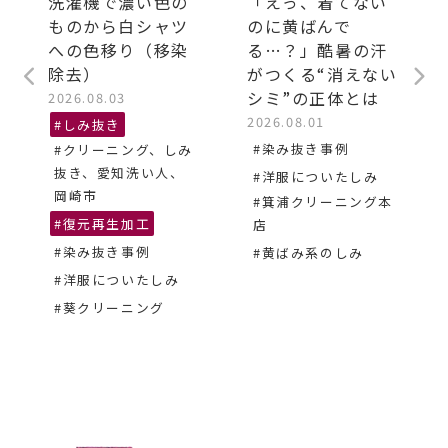
洗濯機で濃い色の
「えっ、着てない
ものから白シャツ
のに黄ばんで
への色移り（移染
る…？」酷暑の汗
除去）
がつくる“消えない
シミ”の正体とは
2026.08.03
2026.08.01
#しみ抜き
#染み抜き事例
#クリーニング、しみ
抜き、愛知洗い人、
#洋服についたしみ
岡崎市
#箕浦クリーニング本
#復元再生加工
店
#染み抜き事例
#黄ばみ系のしみ
#洋服についたしみ
#葵クリーニング