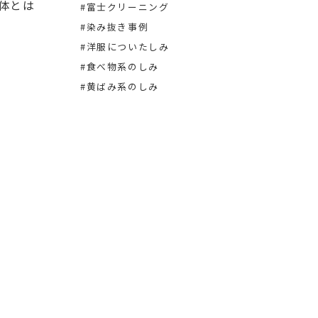
正体とは
2026.0
#富士クリーニング
#松井
#染み抜き事例
#染み
#洋服についたしみ
#洋服
#食べ物系のしみ
#黄ばみ系のしみ