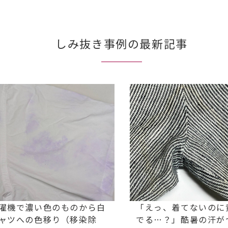
しみ抜き事例の最新記事
濯機で濃い色のものから白
「えっ、着てないのに
ャツへの色移り（移染除
でる…？」酷暑の汗が