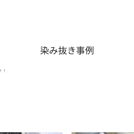
染み抜き事例
！！