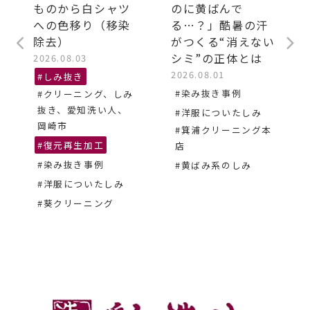
ものから白シャツ
のに黄ばんで
への色移り（移染
る…？」酷暑の汗
除去）
がつくる“消えない
シミ”の正体とは
2026.08.03
2026.08.01
#しみ抜き
#染み抜き事例
#クリーニング、しみ
抜き、愛知洗い人、
#洋服についたしみ
岡崎市
#箕浦クリーニング本
#復元再生加工
店
#染み抜き事例
#黄ばみ系のしみ
#洋服についたしみ
#葵クリーニング