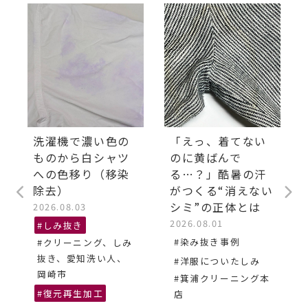
洗濯機で濃い色の
「えっ、着てない
ものから白シャツ
のに黄ばんで
への色移り（移染
る…？」酷暑の汗
除去）
がつくる“消えない
シミ”の正体とは
2026.08.03
2026.08.01
#しみ抜き
#染み抜き事例
#クリーニング、しみ
抜き、愛知洗い人、
#洋服についたしみ
岡崎市
#箕浦クリーニング本
#復元再生加工
店