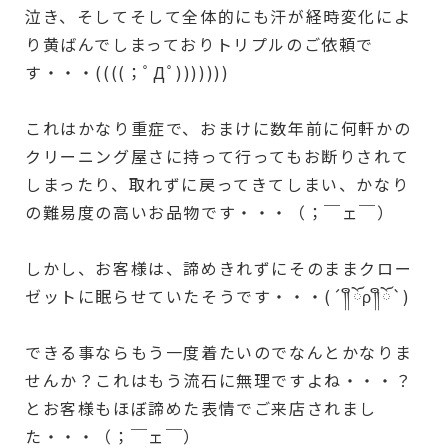
泣き、そしてそして全体的にも汗が経時変化によ
り黄ばんでしまっておりトリプルのご依頼で
す・・・((((；ﾟДﾟ)))))))
これはかなり重症で、おまけに数年前に何軒かの
クリーニング屋さに持って行ってもお断りされて
しまったり、取れずに戻ってきてしまい、かなり
の難易度の高いお品物です・・・（；￣ェ￣）
しかし、お客様は、諦めきれずにそのままクロー
ゼットに眠らせていたそうです・・・(´༎ຶོρ༎ຶོ`)
できる事ならもう一度着たいのでなんとかなりま
せんか？これはもう流石に無理ですよね・・・？
とお客様もほぼ諦めた表情でご来店されまし
た・・・（；￣ェ￣）