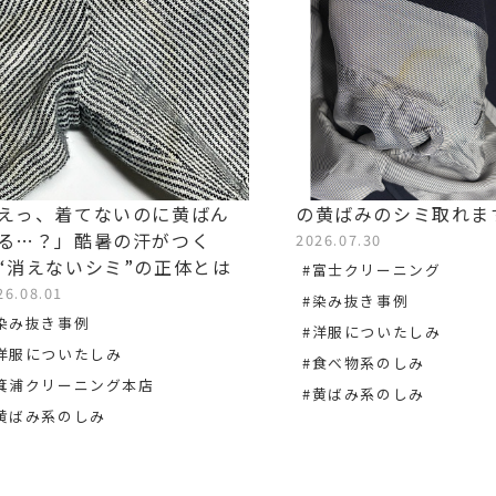
えっ、着てないのに黄ばん
の黄ばみのシミ取れま
る…？」酷暑の汗がつく
2026.07.30
“消えないシミ”の正体とは
#富士クリーニング
26.08.01
#染み抜き事例
染み抜き事例
#洋服についたしみ
洋服についたしみ
#食べ物系のしみ
箕浦クリーニング本店
#黄ばみ系のしみ
黄ばみ系のしみ