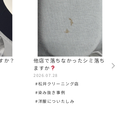
すか？
他店で落ちなかったシミ落ち
背中の
ますか
2026.0
2026.07.28
#松沢
#松井クリーニング店
#染み
#染み抜き事例
#洋服についたしみ