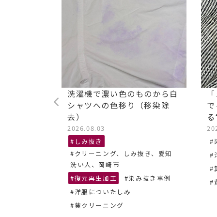
ストレッチ
洗濯機で濃い色のものから白
「
油汚れ染み
シャツへの色移り（移染除
で
去）
る
2026.08.03
20
抜き、あま
#しみ抜き
#
#クリーニング、しみ抜き、愛知
#
ーニング
洗い人、岡崎市
#
#復元再生加工
#染み抜き事例
#
#洋服についたしみ
#葵クリーニング