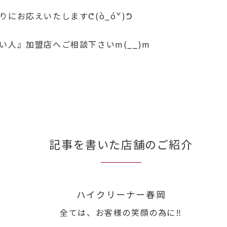
にお応えいたしますᕦ(ò_óˇ)ᕤ
人』加盟店へご相談下さいm(__)m
記事を書いた店舗のご紹介
ハイクリーナー春岡
全ては、お客様の笑顔の為に‼︎