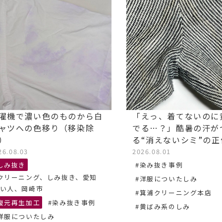
濯機で濃い色のものから白
「えっ、着てないのに
ャツへの色移り（移染除
でる…？」酷暑の汗が
）
る“消えないシミ”の
26.08.03
2026.08.01
しみ抜き
#染み抜き事例
クリーニング、しみ抜き、愛知
#洋服についたしみ
い人、岡崎市
#箕浦クリーニング本店
復元再生加工
#染み抜き事例
#黄ばみ系のしみ
洋服についたしみ