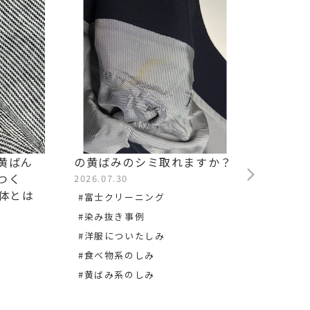
黄ばん
の黄ばみのシミ取れますか？
他店で
つく
ますか
2026.07.30
正体とは
2026.0
#富士クリーニング
#松井
#染み抜き事例
#染み
#洋服についたしみ
#洋服
#食べ物系のしみ
#黄ばみ系のしみ