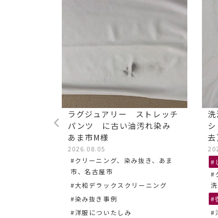
た毛染め
ラグジュアリー ストレッチ
洗
パンツ に古い油汚れ染み
シ
あま市M様
去
き、名古屋
2026.08.05
20
#クリーニング、染み抜き、あま
#
市、名古屋市
#
#大和デラックスクリーニング
洗
#染み抜き事例
#
#洋服についたしみ
#