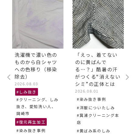
洗濯機で濃い色の
「えっ、着てない
ものから白シャツ
のに黄ばんで
への色移り（移染
る…？」酷暑の汗
除去）
がつくる“消えない
シミ”の正体とは
2026.08.03
2026.08.01
#しみ抜き
#染み抜き事例
#クリーニング、しみ
抜き、愛知洗い人、
#洋服についたしみ
岡崎市
#箕浦クリーニング本
#復元再生加工
店
#染み抜き事例
#黄ばみ系のしみ