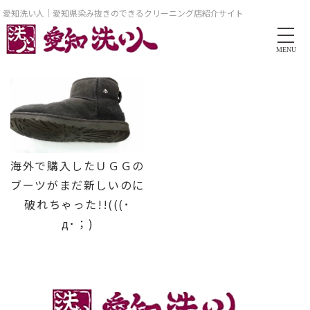
愛知洗い人｜愛知県染み抜きのできるクリーニング店紹介サイト
MENU
海外で購入したＵＧＧの
ブーツがまだ新しいのに
破れちゃった!!(((･
д･；)