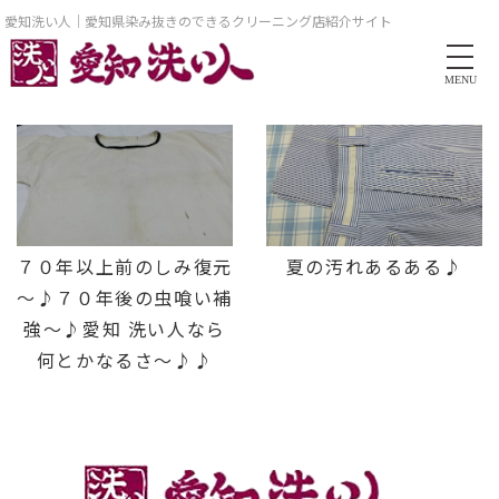
愛知洗い人｜愛知県染み抜きのできるクリーニング店紹介サイト
MENU
７０年以上前のしみ復元
夏の汚れあるある♪
～♪７０年後の虫喰い補
強～♪愛知 洗い人なら
何とかなるさ～♪♪