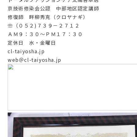
京技術修染会公認 中部地区認定講師
修復師 畔柳秀克（クロヤナギ）
☏（０５２)７３９－２７１２
ＡＭ９：３０～ＰＭ１７：３０
定休日 水・金曜日
cl-taiyosha.jp
web＠cl-taiyosha.jp