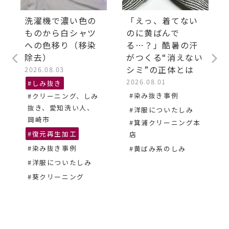
洗濯機で濃い色の
「えっ、着てない
ものから白シャツ
のに黄ばんで
への色移り（移染
る…？」酷暑の汗
除去）
がつくる“消えない
シミ”の正体とは
2026.08.03
2026.08.01
#しみ抜き
#染み抜き事例
#クリーニング、しみ
抜き、愛知洗い人、
#洋服についたしみ
岡崎市
#箕浦クリーニング本
#復元再生加工
店
#染み抜き事例
#黄ばみ系のしみ
#洋服についたしみ
#葵クリーニング