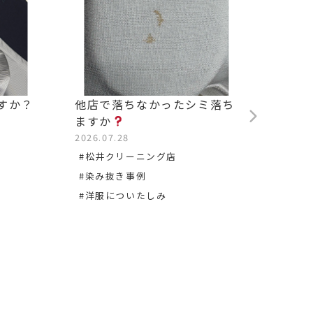
すか？
他店で落ちなかったシミ落ち
背中の
ますか
2026.0
2026.07.28
#松沢
#松井クリーニング店
#染み
#染み抜き事例
#洋服についたしみ