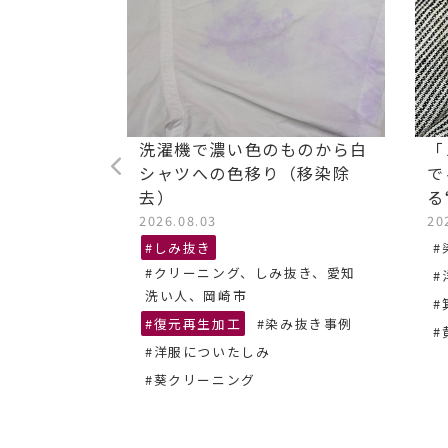
ストレッチ
洗濯機で濃い色のものから白
「
油汚れ染み
シャツへの色移り（移染除
で
去）
る
2026.08.03
20
抜き、あま
#しみ抜き
#
#クリーニング、しみ抜き、愛知
#
ーニング
洗い人、岡崎市
#
#復元再生加工
#染み抜き事例
#
#洋服についたしみ
#葵クリーニング