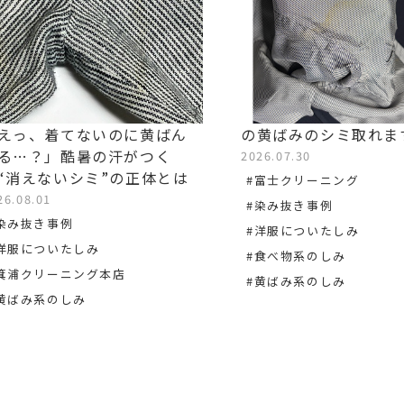
えっ、着てないのに黄ばん
の黄ばみのシミ取れま
る…？」酷暑の汗がつく
2026.07.30
“消えないシミ”の正体とは
#富士クリーニング
26.08.01
#染み抜き事例
染み抜き事例
#洋服についたしみ
洋服についたしみ
#食べ物系のしみ
箕浦クリーニング本店
#黄ばみ系のしみ
黄ばみ系のしみ