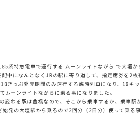
185系特急電車で運行する ムーンライトながら で大垣
集配中になんとなくJRの駅に寄り道して、指定席券を2
春18きっぷ発売期間のみ運行する臨時列車になり、18キ
ってムーンライトながらに乗る事になりました。
の変わる駅は豊橋なので、そこから乗車するか、乗車駅か
ざ始発の大垣駅から乗るので2回分（2日分）使って乗る