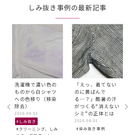
しみ抜き事例の最新記事
洗濯機で濃い色の
「えっ、着てない
ものから白シャツ
のに黄ばんで
への色移り（移染
る…？」酷暑の汗
除去）
がつくる“消えない
シミ”の正体とは
2026.08.03
2026.08.01
#しみ抜き
#染み抜き事例
#クリーニング、しみ