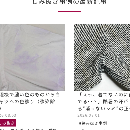
しみ抜き事例の最新記事
濯機で濃い色のものから白
「えっ、着てないのに
ャツへの色移り（移染除
でる…？」酷暑の汗が
）
る“消えないシミ”の
26.08.03
2026.08.01
しみ抜き
#染み抜き事例