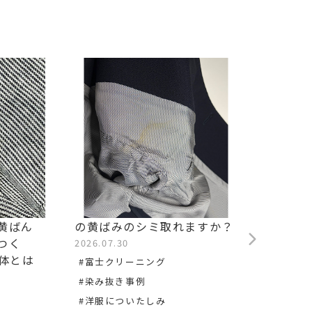
黄ばん
の黄ばみのシミ取れますか？
他店で
つく
ますか
2026.07.30
正体とは
2026.0
#富士クリーニング
#松井
#染み抜き事例
#染み
#洋服についたしみ