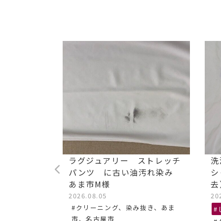
た毛染め
ラグジュアリー ストレッチ
洗
パンツ に古い油汚れ染み
シ
あま市M様
去
き、名古屋
2026.08.05
20
#クリーニング、染み抜き、あま
#
市、名古屋市