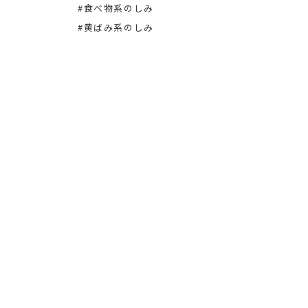
#洋服
#食べ物系のしみ
#黄ばみ系のしみ