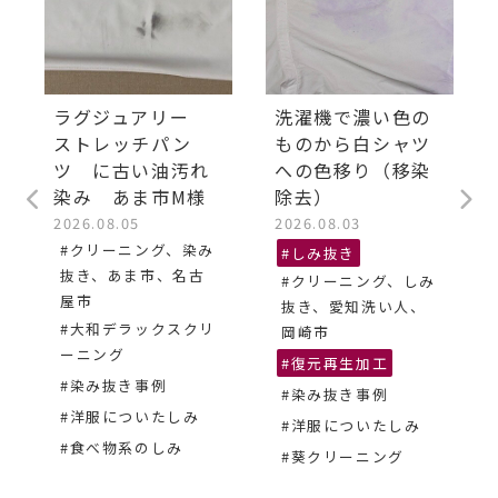
ラグジュアリー
洗濯機で濃い色の
ストレッチパン
ものから白シャツ
ツ に古い油汚れ
への色移り（移染
染み あま市M様
除去）
2026.08.05
2026.08.03
#クリーニング、染み
#しみ抜き
抜き、あま市、名古
#クリーニング、しみ
屋市
抜き、愛知洗い人、
#大和デラックスクリ
岡崎市
ーニング
#復元再生加工
#染み抜き事例
#染み抜き事例
#洋服についたしみ
#洋服についたしみ
#食べ物系のしみ
#葵クリーニング