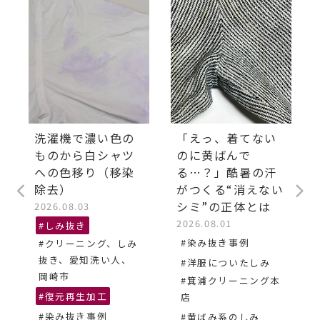
洗濯機で濃い色の
「えっ、着てない
ものから白シャツ
のに黄ばんで
への色移り（移染
る…？」酷暑の汗
除去）
がつくる“消えない
シミ”の正体とは
2026.08.03
2026.08.01
#しみ抜き
#染み抜き事例
#クリーニング、しみ
抜き、愛知洗い人、
#洋服についたしみ
岡崎市
#箕浦クリーニング本
#復元再生加工
店
#染み抜き事例
#黄ばみ系のしみ