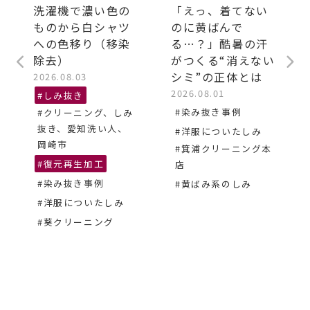
洗濯機で濃い色の
「えっ、着てない
ものから白シャツ
のに黄ばんで
への色移り（移染
る…？」酷暑の汗
除去）
がつくる“消えない
シミ”の正体とは
2026.08.03
2026.08.01
#しみ抜き
#染み抜き事例
#クリーニング、しみ
抜き、愛知洗い人、
#洋服についたしみ
岡崎市
#箕浦クリーニング本
#復元再生加工
店
#染み抜き事例
#黄ばみ系のしみ
#洋服についたしみ
#葵クリーニング