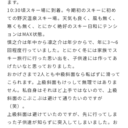
ます。
10:30頃スキー場に到着。今期初のスキーに初め
ての野沢温泉スキー場。天気も良く、風も無く、
寒くも無く、とにかく絶好のスキー日和にテンシ
ョンはMAX状態。
慎之介は年中から凛之介は年少からで、年に3～6
回程度行っていました。とにかく冬には家族でス
キー旅行に行った思い出を、子供達には作ってあ
げたいなと思っておりました。
おかげさまで2人とも中級斜面なら転ばずに滑って
こられます。上級斜面もけっして無理ではありま
せん。私自身はそれほど上手ではないので、上級
斜面のこぶこぶは避けて通りたいのですが
（笑）。
上級斜面は避けていたのですが、先に行ってしま
った子供達が知らずに突入してしまいました。お