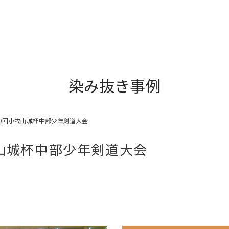
染み抜き事例
9回小牧山城杯中部少年剣道大会
山城杯中部少年剣道大会