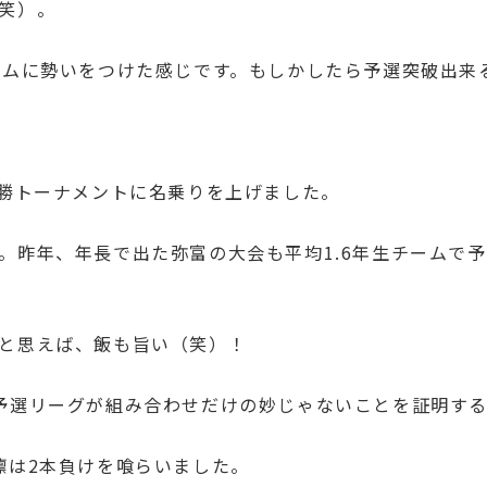
笑）。
ームに勢いをつけた感じです。もしかしたら予選突破出来る
！
決勝トーナメントに名乗りを上げました。
。昨年、年長で出た弥富の大会も平均1.6年生チームで
と思えば、飯も旨い（笑）！
予選リーグが組み合わせだけの妙じゃないことを証明す
凛は2本負けを喰らいました。