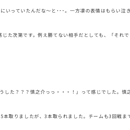
ちにいっていたんだな～と･･･。一方凛の表情はもらい泣
感じた次第です。例え勝てない相手だとしても、「それ
うした？？？慎之介っっ・・・！」って感じでした。慎
5本取りましたが、3本取られました。チームも3回戦まで