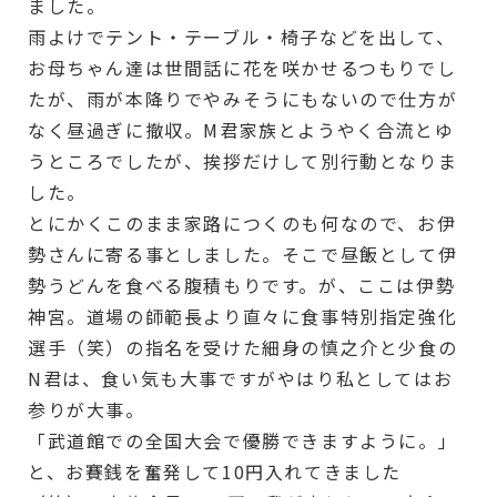
ました。
雨よけでテント・テーブル・椅子などを出して、
お母ちゃん達は世間話に花を咲かせるつもりでし
たが、雨が本降りでやみそうにもないので仕方が
なく昼過ぎに撤収。M君家族とようやく合流とゆ
うところでしたが、挨拶だけして別行動となりま
した。
とにかくこのまま家路につくのも何なので、お伊
勢さんに寄る事としました。そこで昼飯として伊
勢うどんを食べる腹積もりです。が、ここは伊勢
神宮。道場の師範長より直々に食事特別指定強化
選手（笑）の指名を受けた細身の慎之介と少食の
N君は、食い気も大事ですがやはり私としてはお
参りが大事。
「武道館での全国大会で優勝できますように。」
と、お賽銭を奮発して10円入れてきました